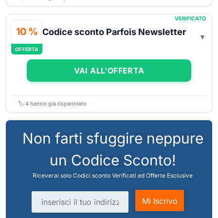
VERIFICATO
10 %
Codice sconto Parfois Newsletter
OFFERTA
VAI ALL'OFFERTA
🏷️
4
hanno già risparmiato
Non farti sfuggire neppure
un Codice Sconto!
Riceverai solo Codici sconto Verificati ed Offerte Esclusive
Indirizzo email
Mi Iscrivo