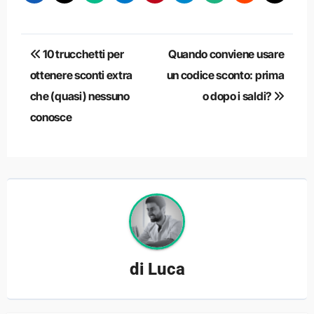
Navigazione
10 trucchetti per
Quando conviene usare
articoli
ottenere sconti extra
un codice sconto: prima
che (quasi) nessuno
o dopo i saldi?
conosce
di
Luca