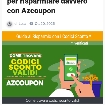
per risparmiare davvero
con Azcoupon
di
Luca
Ott 20, 2025
Come trovare codici sconto validi