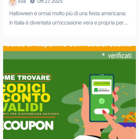
Eva
Ott 27, 2025
Halloween è ormai molto più di una festa americana:
in Italia è diventata un’occasione vera e propria per…