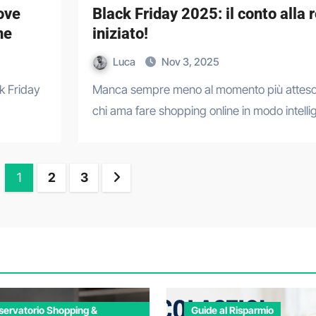
ove
Black Friday 2025: il conto alla 
ne
iniziato!
Luca
Nov 3, 2025
Manca sempre meno al momento più atteso dell’anno da
chi ama fare shopping online in modo intellig
Paginazione
1
2
3
degli
articoli
servatorio Shopping &
Guide al Risparmio