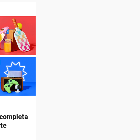
 completa
rte