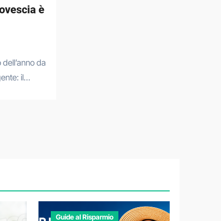
rovescia è
ente: il…
Guide al Risparmio