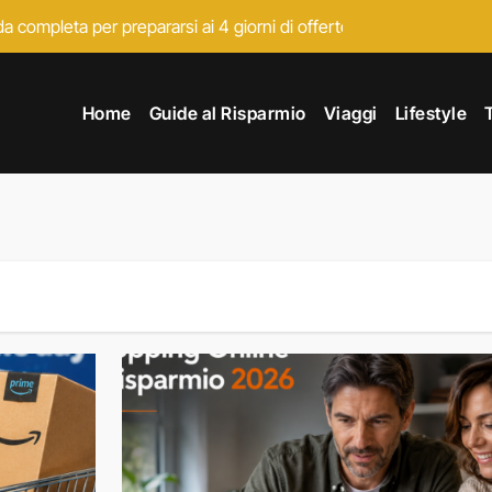
 completa per prepararsi ai 4 giorni di offerte Amazon
o, consigli per risparmiare e migliori offerte online
Home
Guide al Risparmio
Viaggi
Lifestyle
te last minute per la settimana bianca e consigli per risparmiare
ice sconto: prima o dopo i saldi?
l vero risparmio non è nello sconto ma nelle scelte
 risparmiare davvero prima dell’inizio ufficiale
ro affare non è quello che pensi