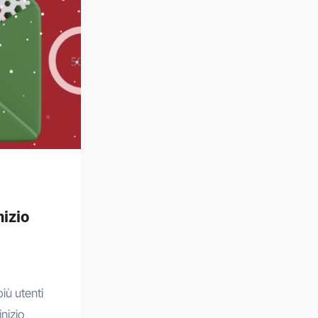
nizio
nizio