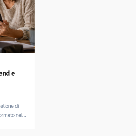
rend e
sformato nel…