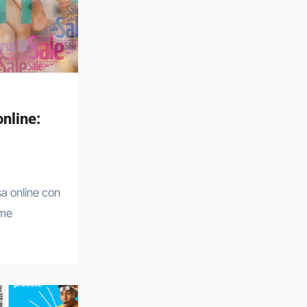
nline:
ome