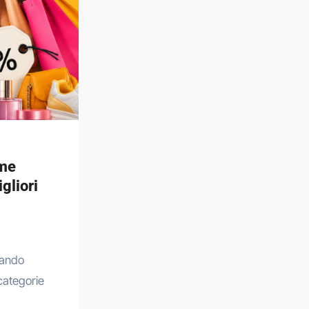
ome
gliori
 categorie