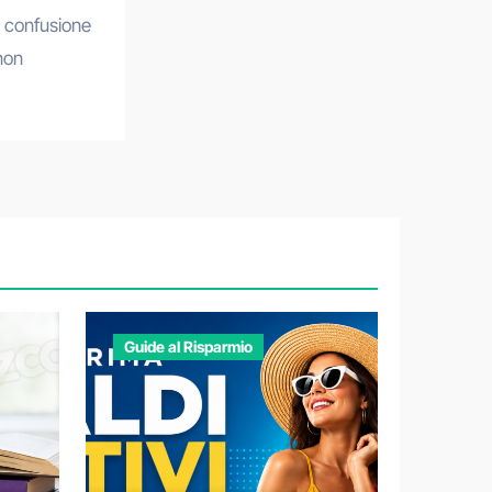
non
Guide al Risparmio