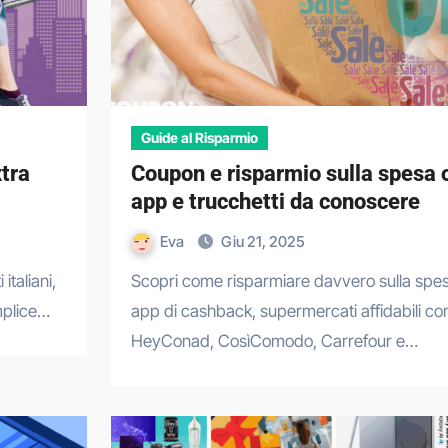
Guide al Risparmio
xtra
Coupon e risparmio sulla spesa o
app e trucchetti da conoscere
Eva
Giu 21, 2025
Scopri come risparmiare davvero sulla spesa online con
mplice…
app di cashback, supermercati affidabili c
HeyConad, CosìComodo, Carrefour e…