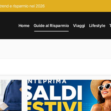
, trend e risparmio nel 2026
e risparmiare davvero senza impazzire tra liste, prenotazioni e lib
Home
Guide al Risparmio
Viaggi
Lifestyle
me prepararsi e trovare le offerte migliori prima di tutti
 completa per prepararsi ai 4 giorni di offerte Amazon
o, consigli per risparmiare e migliori offerte online
te last minute per la settimana bianca e consigli per risparmiare
ice sconto: prima o dopo i saldi?
l vero risparmio non è nello sconto ma nelle scelte
 risparmiare davvero prima dell’inizio ufficiale
ro affare non è quello che pensi