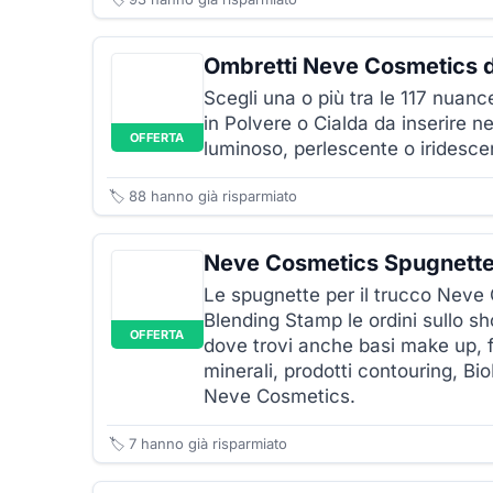
Ombretti Neve Cosmetics 
Scegli una o più tra le 117 nuan
in Polvere o Cialda da inserire ne
OFFERTA
luminoso, perlescente o iridescen
🏷️
88
hanno già risparmiato
Neve Cosmetics Spugnette
Le spugnette per il trucco Neve
Blending Stamp le ordini sullo s
OFFERTA
dove trovi anche basi make up, f
minerali, prodotti contouring, B
Neve Cosmetics.
🏷️
7
hanno già risparmiato