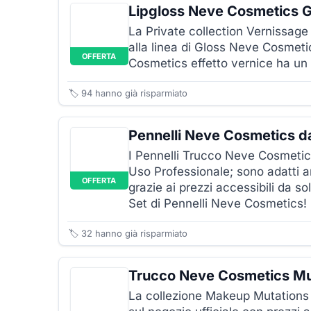
Lipgloss Neve Cosmetics G
La Private collection Vernissag
alla linea di Gloss Neve Cosmeti
OFFERTA
Cosmetics effetto vernice ha un
🏷️
94
hanno già risparmiato
Pennelli Neve Cosmetics d
I Pennelli Trucco Neve Cosmeti
Uso Professionale; sono adatti a
OFFERTA
grazie ai prezzi accessibili da so
Set di Pennelli Neve Cosmetics!
🏷️
32
hanno già risparmiato
Trucco Neve Cosmetics Mu
La collezione Makeup Mutations 