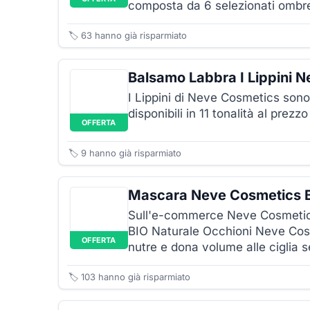
composta da 6 selezionati ombret
🏷️
63
hanno già risparmiato
Balsamo Labbra I Lippini 
I Lippini di Neve Cosmetics sono
disponibili in 11 tonalità al prezzo
OFFERTA
🏷️
9
hanno già risparmiato
Mascara Neve Cosmetics B
Sull'e-commerce Neve Cosmetics
BIO Naturale Occhioni Neve Cosm
OFFERTA
nutre e dona volume alle ciglia se
🏷️
103
hanno già risparmiato