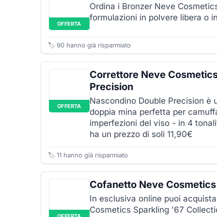
Ordina i Bronzer Neve Cosmetics 
formulazioni in polvere libera o i
OFFERTA
🏷️
90
hanno già risparmiato
Correttore Neve Cosmetic
Precision
Nascondino Double Precision è u
OFFERTA
doppia mina perfetta per camuffa
imperfezioni del viso - in 4 tona
ha un prezzo di soli 11,90€
🏷️
11
hanno già risparmiato
Cofanetto Neve Cosmetics 
In esclusiva online puoi acquist
Cosmetics Sparkling '67 Collectio
OFFERTA