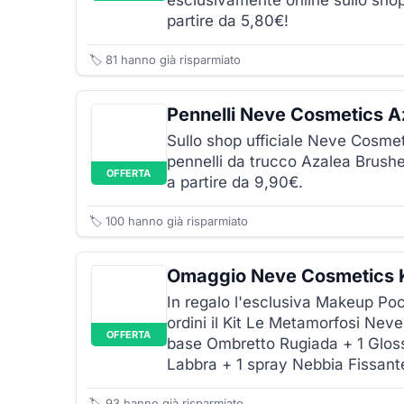
esclusivamente online sullo sho
partire da 5,80€!
🏷️
81
hanno già risparmiato
Pennelli Neve Cosmetics A
Sullo shop ufficiale Neve Cosmeti
pennelli da trucco Azalea Brush
OFFERTA
a partire da 9,90€.
🏷️
100
hanno già risparmiato
Omaggio Neve Cosmetics K
In regalo l'esclusiva Makeup Po
ordini il Kit Le Metamorfosi Ne
OFFERTA
base Ombretto Rugiada + 1 Glos
Labbra + 1 spray Nebbia Fissant
🏷️
93
hanno già risparmiato