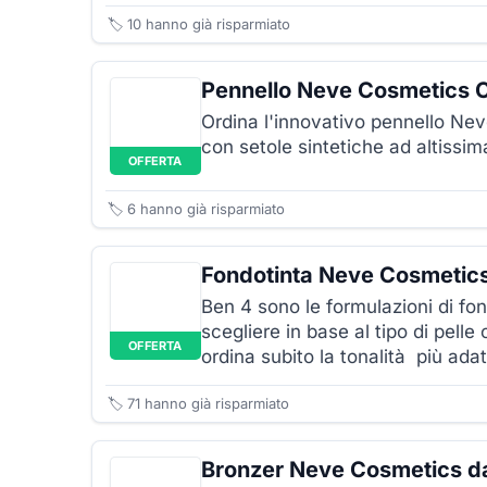
🏷️
10
hanno già risparmiato
Pennello Neve Cosmetics 
Ordina l'innovativo pennello Ne
con setole sintetiche ad altissim
OFFERTA
🏷️
6
hanno già risparmiato
Fondotinta Neve Cosmetic
Ben 4 sono le formulazioni di f
scegliere in base al tipo di pelle
OFFERTA
ordina subito la tonalità più adat
🏷️
71
hanno già risparmiato
Bronzer Neve Cosmetics d