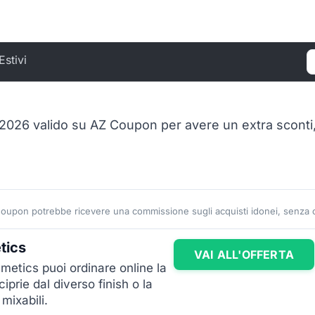
Estivi
C
026 valido su AZ Coupon per avere un extra sconti,
Coupon potrebbe ricevere una commissione sugli acquisti idonei, senza co
tics
VAI ALL'OFFERTA
metics puoi ordinare online la
rie dal diverso finish o la
mixabili.