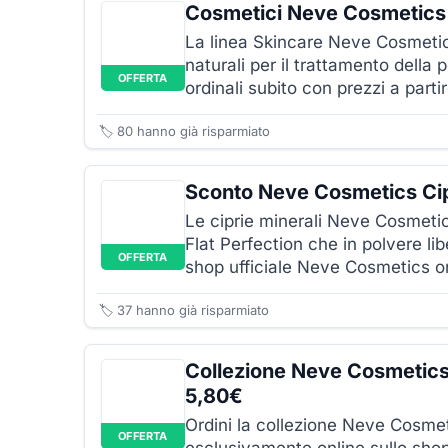
Cosmetici Neve Cosmetics
La linea Skincare Neve Cosmeti
naturali per il trattamento della p
OFFERTA
ordinali subito con prezzi a part
🏷️
80
hanno già risparmiato
Sconto Neve Cosmetics Cip
Le ciprie minerali Neve Cosmeti
Flat Perfection che in polvere lib
OFFERTA
shop ufficiale Neve Cosmetics on
🏷️
37
hanno già risparmiato
Collezione Neve Cosmetic
5,80€
Ordini la collezione Neve Cosm
OFFERTA