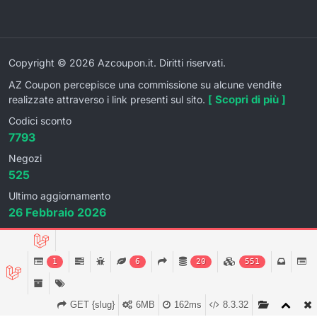
Copyright © 2026 Azcoupon.it. Diritti riservati.
AZ Coupon percepisce una commissione su alcune vendite
[ Scopri di più ]
realizzate attraverso i link presenti sul sito.
Codici sconto
7793
Negozi
525
Ultimo aggiornamento
26 Febbraio 2026
1
6
20
551
GET {slug}
6MB
162ms
8.3.32