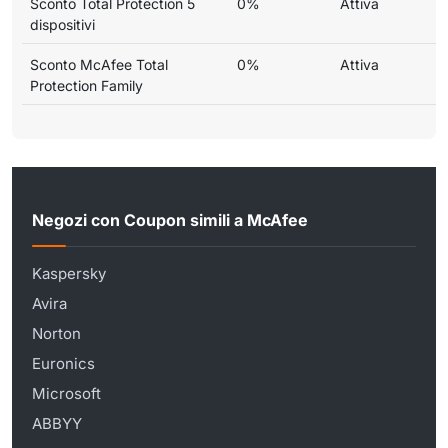
Sconto Total Protection 5
0%
Attiva
dispositivi
Sconto McAfee Total
0%
Attiva
Protection Family
Negozi con Coupon simili a McAfee
Kaspersky
Avira
Norton
Euronics
Microsoft
ABBYY