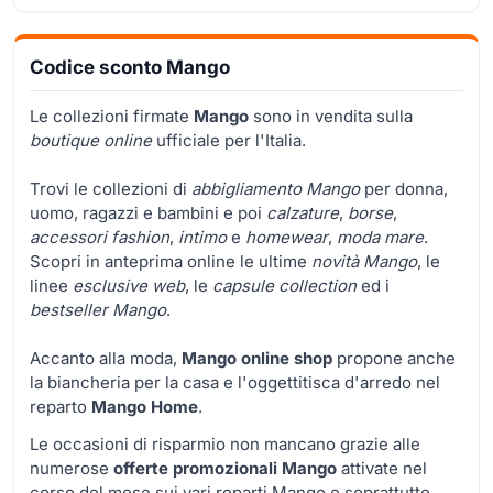
Codice sconto Mango
Le collezioni firmate
Mango
sono in vendita sulla
boutique online
ufficiale per l'Italia.
Trovi le collezioni di
abbigliamento Mango
per donna,
uomo, ragazzi e bambini e poi
calzature
,
borse
,
accessori fashion
,
intimo
e
homewear
,
moda mare
.
Scopri in anteprima online le ultime
novità Mango
, le
linee
esclusive web
, le
capsule collection
ed i
bestseller Mango
.
Accanto alla moda,
Mango online shop
propone anche
la biancheria per la casa e l'oggettitisca d'arredo nel
reparto
Mango Home
.
Le occasioni di risparmio non mancano grazie alle
numerose
offerte promozionali Mango
attivate nel
corso del mese sui vari reparti Mango e soprattutto