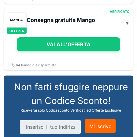
VERIFICATO
Consegna gratuita Mango
OFFERTA
VAI ALL'OFFERTA
🏷️
64
hanno già risparmiato
Non farti sfuggire neppure
un Codice Sconto!
Riceverai solo Codici sconto Verificati ed Offerte Esclusive
Indirizzo email
Mi Iscrivo