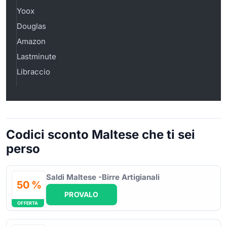
Yoox
Douglas
Amazon
Lastminute
Libraccio
Codici sconto Maltese che ti sei
perso
Saldi Maltese -Birre Artigianali
50 %
PROVALO
OFFERTA