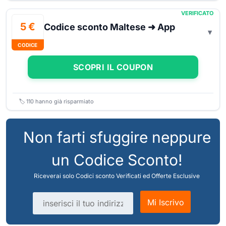
VERIFICATO
5 €
Codice sconto Maltese ➜ App
CODICE
SCOPRI IL COUPON
🏷️
110
hanno già risparmiato
Non farti sfuggire neppure
un Codice Sconto!
Riceverai solo Codici sconto Verificati ed Offerte Esclusive
Indirizzo email
Mi Iscrivo