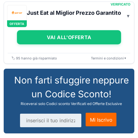
VERIFICATO
Just Eat al Miglior Prezzo Garantito
OFFERTA
VAI ALL'OFFERTA
🏷️
95
hanno già risparmiato
Termini e condizioni
▼
Non farti sfuggire neppure
un Codice Sconto!
Riceverai solo Codici sconto Verificati ed Offerte Esclusive
Indirizzo email
Mi Iscrivo