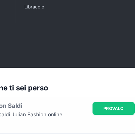
Libraccio
e ti sei perso
on Saldi
PROVALO
saldi Julian Fashion online