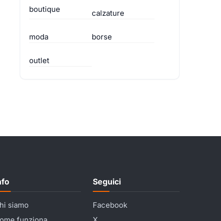
boutique
calzature
moda
borse
outlet
nfo
Seguici
hi siamo
Facebook
ome funziona
X