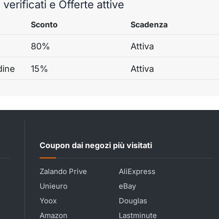
verificati e Offerte attive
Sconto
Scadenza
80%
Attiva
dine
15%
Attiva
Coupon dai negozi più visitati
Zalando Prive
AliExpress
Unieuro
eBay
Yoox
Douglas
Amazon
Lastminute