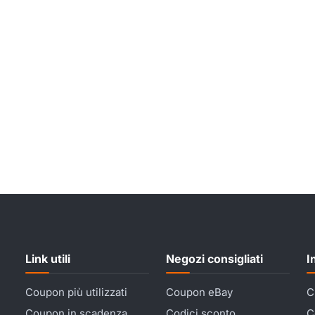
Link utili
Negozi consigliati
I
Coupon più utilizzati
Coupon eBay
C
Coupon in scadenza
Codici sconto
C