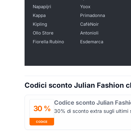
Napapijri
Yoox
Kappa
Primadonna
Kipling
CafèNoir
Ollo Store
Antonioli
Fiorella Rubino
Esdemarca
Codici sconto Julian Fashion ch
Codice sconto Julian Fashi
30 %
30% di sconto extra sugli ultimi 
CODICE