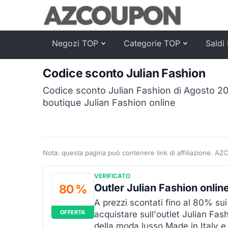
Negozi TOP
Categorie TOP
Saldi 
Codice sconto Julian Fashion
Codice sconto Julian Fashion di Agosto 20
boutique Julian Fashion online
Nota: questa pagina può contenere link di affiliazione. AZ
VERIFICATO
Outler Julian Fashion onlin
80 %
A prezzi scontati fino al 80% sui 
OFFERTA
acquistare sull'outlet Julian Fash
della moda lusso Made in Italy e