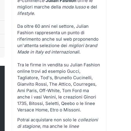
e-commerce
Julian Fashion
offre le
migliori marche della
moda lusso
e del
lifestyle
.
Da oltre 60 anni nel settore, Julian
Fashion rappresenta un punto di
riferimento anche sul web proponendo
un'attenta selezione dei
migliori brand
Made in Italy ed internazionali
.
Tra le firme in vendita su Julian Fashion
online trovi ad esempio Gucci,
Tagliatore, Tod's, Brunello Cucinelli,
Gianvito Rossi, The Attico, Courreges,
Ami Paris, Off-White, Tom Ford ma
anche i vasi Venini, le creazioni Ginori
1735, Bitossi, Seletti, Qeebo o le linee
Versace Home, Etro o Missoni.
Potrai acquistare non solo le
collezioni
di stagione
, ma anche le
linee