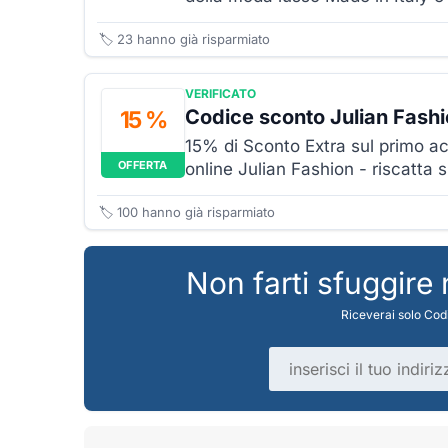
🏷️
23
hanno già risparmiato
VERIFICATO
Codice sconto Julian Fashi
15 %
15% di Sconto Extra sul primo ac
OFFERTA
online Julian Fashion - riscatta 
🏷️
100
hanno già risparmiato
Non farti sfuggire
Riceverai solo Codi
Indirizzo email