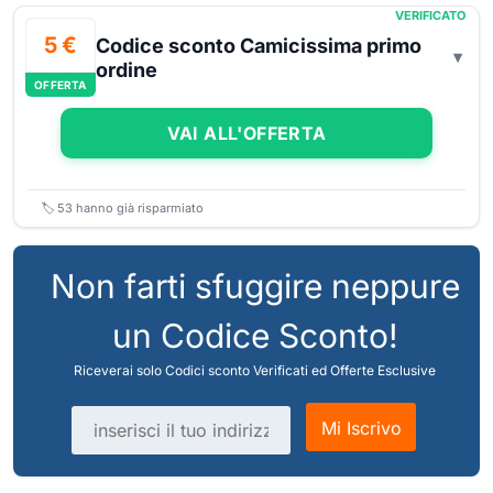
VERIFICATO
5 €
Codice sconto Camicissima primo
ordine
OFFERTA
VAI ALL'OFFERTA
🏷️
53
hanno già risparmiato
Non farti sfuggire neppure
un Codice Sconto!
Riceverai solo Codici sconto Verificati ed Offerte Esclusive
Indirizzo email
Mi Iscrivo