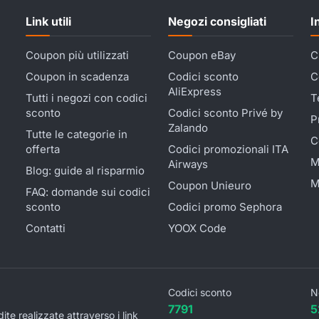
Link utili
Negozi consigliati
I
Coupon più utilizzati
Coupon eBay
C
Coupon in scadenza
Codici sconto
C
AliExpress
Tutti i negozi con codici
T
sconto
Codici sconto Privé by
P
Zalando
Tutte le categorie in
C
offerta
Codici promozionali ITA
M
Airways
Blog: guide al risparmio
M
Coupon Unieuro
FAQ: domande sui codici
sconto
Codici promo Sephora
Contatti
YOOX Code
Codici sconto
N
7791
5
 realizzate attraverso i link