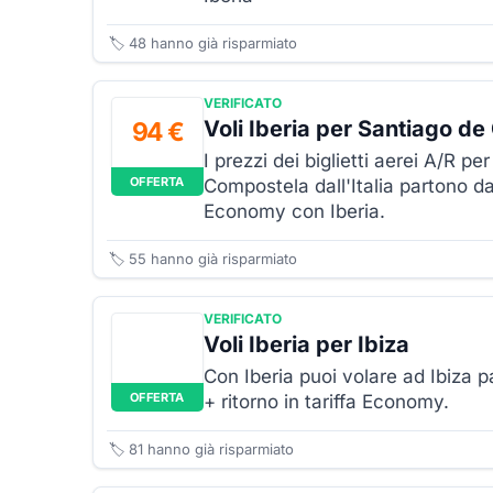
🏷️
48
hanno già risparmiato
VERIFICATO
Voli Iberia per Santiago d
94 €
I prezzi dei biglietti aerei A/R p
OFFERTA
Compostela dall'Italia partono da
Economy con Iberia.
🏷️
55
hanno già risparmiato
VERIFICATO
Voli Iberia per Ibiza
Con Iberia puoi volare ad Ibiza 
OFFERTA
+ ritorno in tariffa Economy.
🏷️
81
hanno già risparmiato