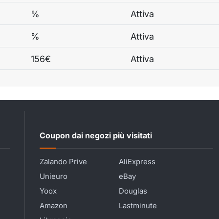
%
Attiva
%
Attiva
156€
Attiva
Coupon dai negozi più visitati
Zalando Prive
AliExpress
Unieuro
eBay
Yoox
Douglas
Amazon
Lastminute