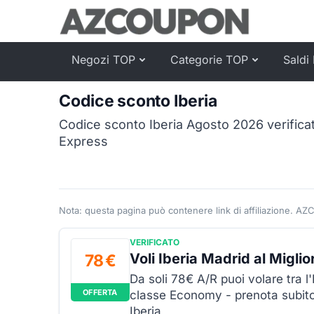
Negozi TOP
Categorie TOP
Saldi 
Codice sconto Iberia
Codice sconto Iberia Agosto 2026 verificato
Express
Nota: questa pagina può contenere link di affiliazione. AZ
VERIFICATO
Voli Iberia Madrid al Miglio
78 €
Da soli 78€ A/R puoi volare tra l'
OFFERTA
classe Economy - prenota subito il
Iberia