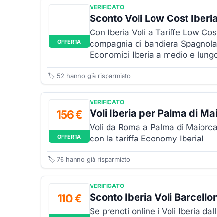
VERIFICATO
Sconto Voli Low Cost Iberi
Con Iberia Voli a Tariffe Low Cos
OFFERTA
compagnia di bandiera Spagnola 
Economici Iberia a medio e lungo 
🏷️
52
hanno già risparmiato
VERIFICATO
Voli Iberia per Palma di Ma
156 €
Voli da Roma a Palma di Maiorca
OFFERTA
con la tariffa Economy Iberia!
🏷️
76
hanno già risparmiato
VERIFICATO
Sconto Iberia Voli Barcello
110 €
Se prenoti online i Voli Iberia dal