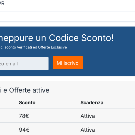
/R
 neppure un Codice Sconto!
ci sconto Verificati ed Offerte Esclusive
Mi Iscrivo
i e Offerte attive
Sconto
Scadenza
78€
Attiva
94€
Attiva