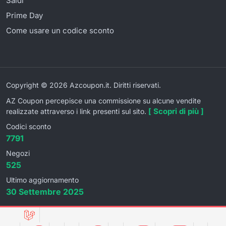
Saldi
Prime Day
Come usare un codice sconto
Copyright © 2026 Azcoupon.it. Diritti riservati.
AZ Coupon percepisce una commissione su alcune vendite
[ Scopri di più ]
realizzate attraverso i link presenti sul sito.
Codici sconto
7791
Negozi
525
Ultimo aggiornamento
30 Settembre 2025