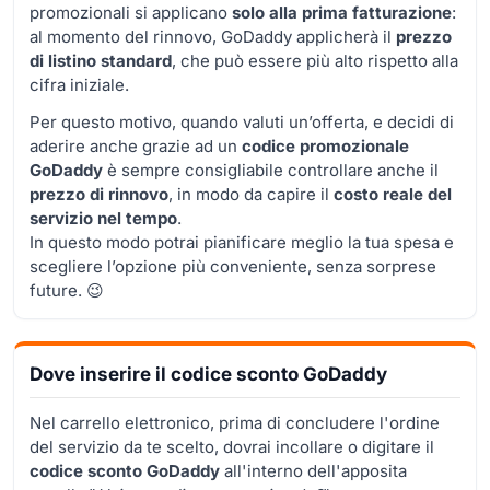
promozionali si applicano
solo alla prima fatturazione
:
al momento del rinnovo, GoDaddy applicherà il
prezzo
di listino standard
, che può essere più alto rispetto alla
cifra iniziale.
Per questo motivo, quando valuti un’offerta, e decidi di
aderire anche grazie ad un
codice promozionale
GoDaddy
è sempre consigliabile controllare anche il
prezzo di rinnovo
, in modo da capire il
costo reale del
servizio nel tempo
.
In questo modo potrai pianificare meglio la tua spesa e
scegliere l’opzione più conveniente, senza sorprese
future. 😉
Dove inserire il codice sconto GoDaddy
Nel carrello elettronico, prima di concludere l'ordine
del servizio da te scelto, dovrai incollare o digitare il
codice sconto GoDaddy
all'interno dell'apposita