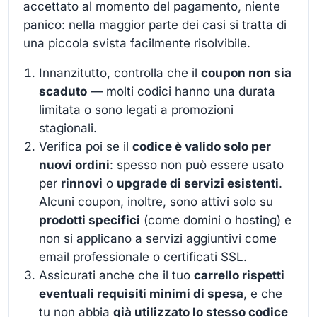
accettato al momento del pagamento, niente
panico: nella maggior parte dei casi si tratta di
una piccola svista facilmente risolvibile.
Innanzitutto, controlla che il
coupon non sia
scaduto
— molti codici hanno una durata
limitata o sono legati a promozioni
stagionali.
Verifica poi se il
codice è valido solo per
nuovi ordini
: spesso non può essere usato
per
rinnovi
o
upgrade di servizi esistenti
.
Alcuni coupon, inoltre, sono attivi solo su
prodotti specifici
(come domini o hosting) e
non si applicano a servizi aggiuntivi come
email professionale o certificati SSL.
Assicurati anche che il tuo
carrello rispetti
eventuali requisiti minimi di spesa
, e che
tu non abbia
già utilizzato lo stesso codice