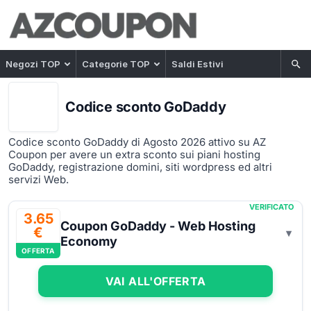
Negozi TOP
Categorie TOP
Saldi Estivi
Codice sconto GoDaddy
Codice sconto GoDaddy di Agosto 2026 attivo su AZ
Coupon per avere un extra sconto sui piani hosting
GoDaddy, registrazione domini, siti wordpress ed altri
servizi Web.
VERIFICATO
3.65
Coupon GoDaddy - Web Hosting
€
Economy
OFFERTA
VAI ALL'OFFERTA