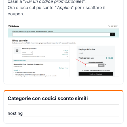
casella "
Hai un codice promozionale?
".
Ora clicca sul pulsante "
Applica
" per riscattare il
coupon.
Categorie con codici sconto simili
hosting