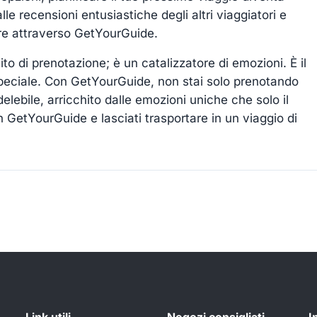
e recensioni entusiastiche degli altri viaggiatori e
ture attraverso GetYourGuide.
to di prenotazione; è un catalizzatore di emozioni. È il
peciale. Con GetYourGuide, non stai solo prenotando
delebile, arricchito dalle emozioni uniche che solo il
 GetYourGuide e lasciati trasportare in un viaggio di
Link utili
Negozi consigliati
I