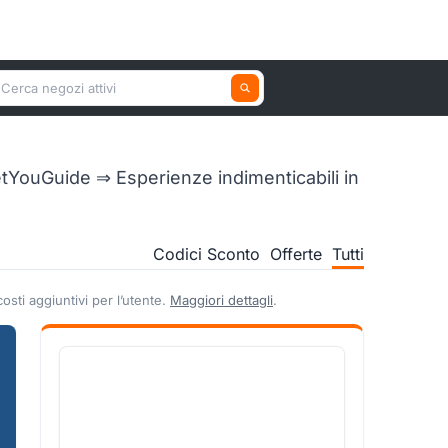
erca un negozio attivo
etYouGuide ⇒ Esperienze indimenticabili in
Codici Sconto
Offerte
Tutti
sti aggiuntivi per l’utente.
Maggiori dettagli
.