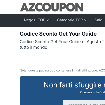
Negozi TOP
Categorie TOP
Saldi 
Codice Sconto Get Your Guide
Codice Sconto Get Your Guide di Agosto 20
tutto il mondo
Nota: questa pagina può contenere link di affiliazione. AZ
Non farti sfuggire
Riceverai solo Codi
Indirizzo email