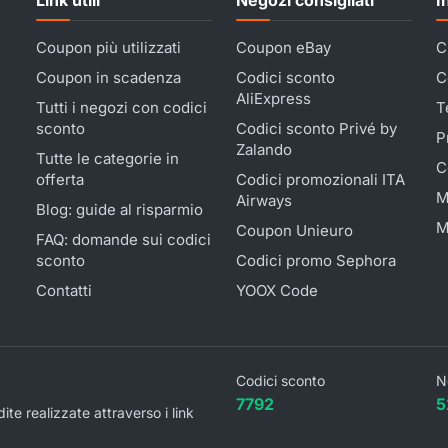
Coupon più utilizzati
Coupon eBay
C
Coupon in scadenza
Codici sconto
C
AliExpress
Tutti i negozi con codici
T
sconto
Codici sconto Privé by
P
Zalando
Tutte le categorie in
C
offerta
Codici promozionali ITA
M
Airways
Blog: guide al risparmio
M
Coupon Unieuro
FAQ: domande sui codici
sconto
Codici promo Sephora
Contatti
YOOX Code
Codici sconto
N
7792
5
 realizzate attraverso i link