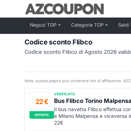
Negozi TOP
Categorie TOP
Saldi 
Codice sconto Flibco
Codice sconto Flibco di Agosto 2026 valido
Nota: questa pagina può contenere link di affiliazione. AZ
VERIFICATO
Bus Flibco Torino Malpens
22 €
Il bus navetta Flibco effettua co
OFFERTA
e Milano Malpensa e viceversa in
22€