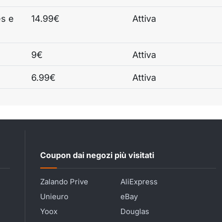
es e
14.99€
Attiva
9€
Attiva
6.99€
Attiva
Coupon dai negozi più visitati
Zalando Prive
AliExpress
Unieuro
eBay
Yoox
Douglas