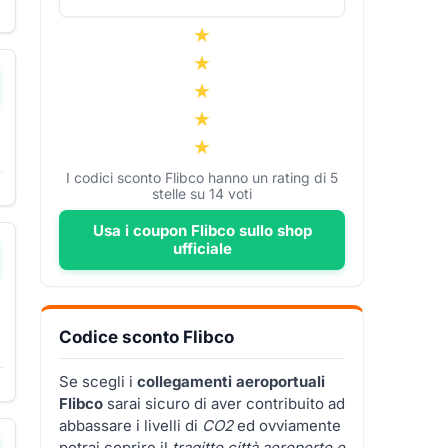
I codici sconto Flibco hanno un rating di
5
stelle su
14
voti
Usa i coupon Flibco sullo shop
ufficiale
Codice sconto Flibco
Se scegli i
collegamenti aeroportuali
Flibco
sarai sicuro di aver contribuito ad
abbassare i livelli di
CO2
ed ovviamente
potrai coprire il
tragitto città aeroporto e