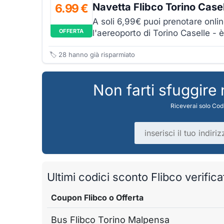
Navetta Flibco Torino Case
6.99 €
A soli 6,99€ puoi prenotare onlin
OFFERTA
l'aereoporto di Torino Caselle - è 
🏷️
28
hanno già risparmiato
Non farti sfuggire
Riceverai solo Codi
Indirizzo email
Ultimi codici sconto Flibco verificat
Coupon Flibco o Offerta
Bus Flibco Torino Malpensa