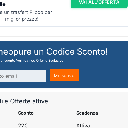
VAI ALL'OFFERTA
lle
e un trasfert Flibco per
il miglior prezzo!
 neppure un Codice Sconto!
ci sconto Verificati ed Offerte Esclusive
Mi Iscrivo
i e Offerte attive
Sconto
Scadenza
22€
Attiva