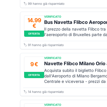
🏷️
99
hanno già risparmiato
VERIFICATO
14.99
Bus Navetta Flibco Aeroport
€
Il prezzo della navetta Flibco tra 
OFFERTA
l'aereoporto di Bruxelles parte da
🏷️
91
hanno già risparmiato
VERIFICATO
Navette Flibco Milano Orio 
9 €
Acquista subito il biglietto Flibc
OFFERTA
dall'Aeroporto di Milano Bergam
Centrale e viceversa - prezzi da
🏷️
14
hanno già risparmiato
VERIFICATO