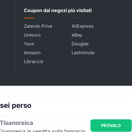
Coupon dai negozi più visitati
Zalando Prive
AliExpress
Unieuro
eBay
Yoox
Douglas
Amazon
Lastminute
Libraccio
 sei perso
 Tisanoreica
PROVALO
 Tisanoreica in vendita sulla farmacia