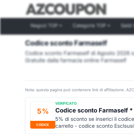
Negozi TOP
Categorie TOP
Saldi 
Codice sconto Farmaself
Codice sconto Farmaself di Agosto 2026 s
Gratuite dalla farmacia online Farmaself
Nota: questa pagina può contenere link di affiliazione. AZ
VERIFICATO
Codice sconto Farmaself *
5 %
5% di sconto se inserici il codi
CODICE
carrello - codice sconto Esclsu