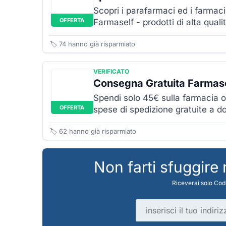
Scopri i parafarmaci ed i farmac
OFFERTA
Farmaself - prodotti di alta qualit
🏷️
74
hanno già risparmiato
VERIFICATO
Consegna Gratuita Farmas
Spendi solo 45€ sulla farmacia o
OFFERTA
spese di spedizione gratuite a dom
🏷️
62
hanno già risparmiato
Non farti sfuggire
Riceverai solo Codi
Indirizzo email