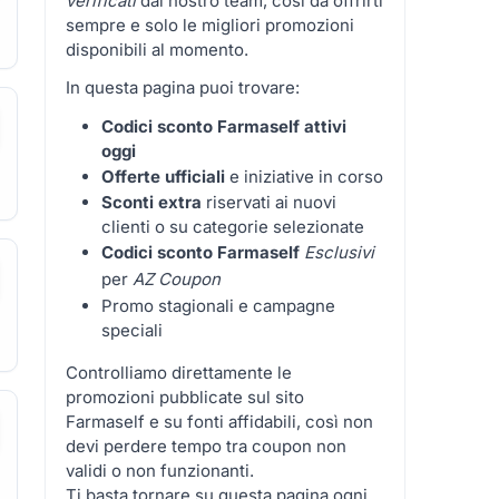
verificati
dal nostro team, così da offrirti
sempre e solo le migliori promozioni
disponibili al momento.
In questa pagina puoi trovare:
Codici sconto Farmaself attivi
oggi
Offerte ufficiali
e iniziative in corso
Sconti extra
riservati ai nuovi
clienti o su categorie selezionate
Codici sconto Farmaself
Esclusivi
per
AZ Coupon
Promo stagionali e campagne
speciali
Controlliamo direttamente le
promozioni pubblicate sul sito
Farmaself e su fonti affidabili, così non
devi perdere tempo tra coupon non
validi o non funzionanti.
Ti basta tornare su questa pagina ogni