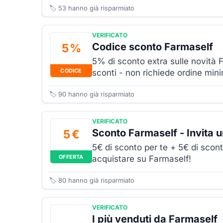
🏷️
53
hanno già risparmiato
VERIFICATO
Codice sconto Farmaself
5 %
5% di sconto extra sulle novità F
CODICE
sconti - non richiede ordine min
🏷️
90
hanno già risparmiato
VERIFICATO
Sconto Farmaself - Invita 
5 €
5€ di sconto per te + 5€ di scont
OFFERTA
acquistare su Farmaself!
🏷️
80
hanno già risparmiato
VERIFICATO
I più venduti da Farmaself