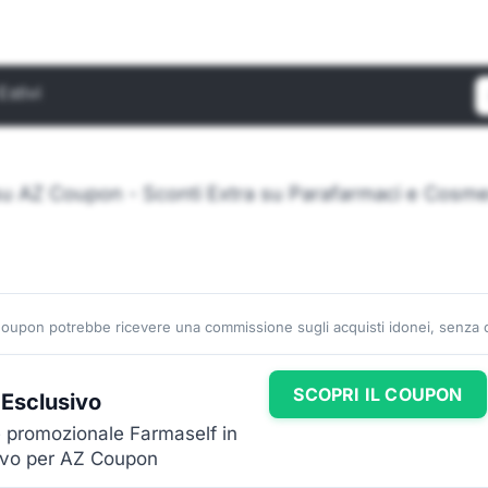
Estivi
C
u AZ Coupon - Sconti Extra su Parafarmaci e Cosmesi
Coupon potrebbe ricevere una commissione sugli acquisti idonei, senza co
SCOPRI IL COUPON
 Esclusivo
ce promozionale Farmaself in
sivo per AZ Coupon