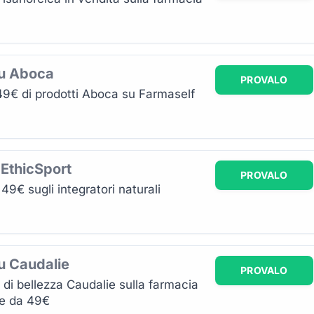
su Aboca
PROVALO
49€ di prodotti Aboca su Farmaself
 EthicSport
PROVALO
9€ sugli integratori naturali
u Caudalie
PROVALO
i di bellezza Caudalie sulla farmacia
re da 49€