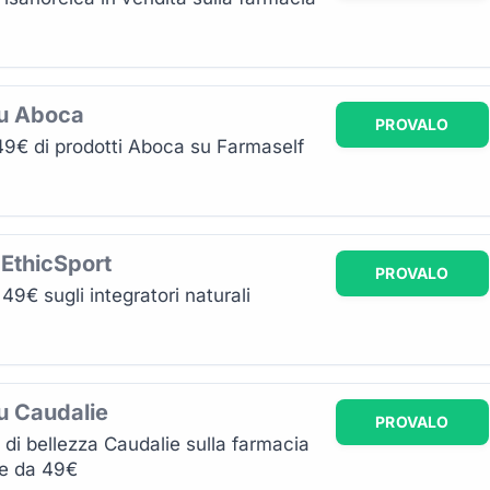
su Aboca
PROVALO
49€ di prodotti Aboca su Farmaself
 EthicSport
PROVALO
9€ sugli integratori naturali
u Caudalie
PROVALO
i di bellezza Caudalie sulla farmacia
re da 49€