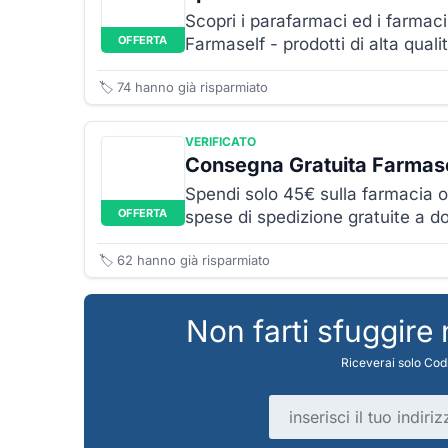
Scopri i parafarmaci ed i farmac
OFFERTA
Farmaself - prodotti di alta qualit
🏷️
74
hanno già risparmiato
VERIFICATO
Consegna Gratuita Farmas
Spendi solo 45€ sulla farmacia o
OFFERTA
spese di spedizione gratuite a dom
🏷️
62
hanno già risparmiato
Non farti sfuggire
Riceverai solo Codi
Indirizzo email