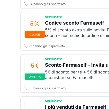
🏷️
54
hanno già risparmiato
VERIFICATO
Codice sconto Farmaself
5 %
5% di sconto extra sulle novità F
CODICE
sconti - non richiede ordine min
🏷️
91
hanno già risparmiato
VERIFICATO
Sconto Farmaself - Invita 
5 €
5€ di sconto per te + 5€ di scont
OFFERTA
acquistare su Farmaself!
🏷️
80
hanno già risparmiato
VERIFICATO
I più venduti da Farmaself