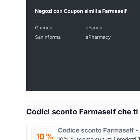
Negozi con Coupon simili a Farmaself
Guenda
eFarma
Saninforma
ePharmacy
Codici sconto Farmaself che ti
Codice sconto Farmaself -
10 %
10% di sconto su tutti i prodotti