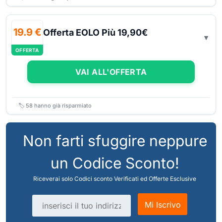
19.9 €
Offerta EOLO Più 19,90€
OFFERTA
VAI ALL'OFFERTA
🏷️
58
hanno già risparmiato
Non farti sfuggire neppure
un Codice Sconto!
Riceverai solo Codici sconto Verificati ed Offerte Esclusive
Indirizzo email
Mi Iscrivo