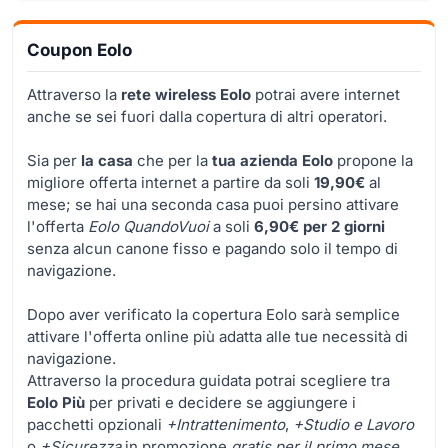
Coupon Eolo
Attraverso la
rete wireless Eolo
potrai avere internet
anche se sei fuori dalla copertura di altri operatori.
Sia per
la casa
che per la
tua azienda
Eolo
propone la
migliore offerta internet a partire da soli
19,90€
al
mese; se hai una seconda casa puoi persino attivare
l'offerta
Eolo QuandoVuoi
a soli
6,90€ per 2 giorni
senza alcun canone fisso e pagando solo il tempo di
navigazione.
Dopo aver verificato la copertura Eolo sarà semplice
attivare l'offerta online più adatta alle tue necessità di
navigazione.
Attraverso la procedura guidata potrai scegliere tra
Eolo Più
per privati e decidere se aggiungere i
pacchetti opzionali
+Intrattenimento
,
+Studio e Lavoro
o
+Sicurezza
in promozione
gratis per il primo mese
,