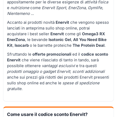
appositamente per le diverse esigenze di
attività fisica
e
nutrizione
come
Enervit Sport
,
EnerZona
,
Gymlife
,
Nientemeno
...
Accanto ai prodotti novità
Enervit
che vengono spesso
lanciati in anteprima sullo shop online, potrai
acquistare i best seller
Enervit
come gli
Omega3 RX
EnerZona
, le bevande
Isotonic Gel
,
All You Need Bike
Kit
,
Isocarb
o le barrette proteiche
The Protein Deal
.
Sfruttando le
offerte promozionali
ed il
codice sconto
Enervit
che viene rilasciato di tanto in tando, sarà
possibile ottenere
vantaggi esclusivi
e tra questi
prodotti omaggio o gadget Enervit
;
sconti addizionali
anche sui prezzi già ridotti dei prodotti Enervit presenti
sullo shop online ed anche le
spese di spedizione
gratuite
.
Come usare il codice sconto Enervit?