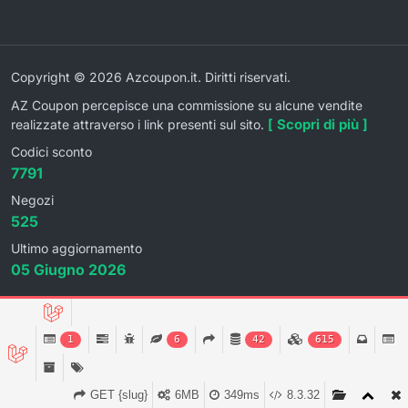
Copyright © 2026 Azcoupon.it. Diritti riservati.
AZ Coupon percepisce una commissione su alcune vendite
[ Scopri di più ]
realizzate attraverso i link presenti sul sito.
Codici sconto
7791
Negozi
525
Ultimo aggiornamento
05 Giugno 2026
1
6
42
615
GET {slug}
6MB
349ms
8.3.32