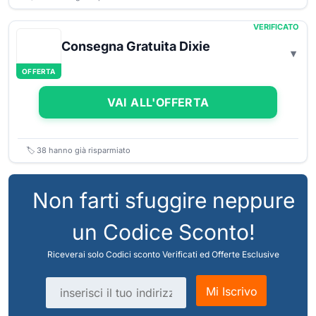
VERIFICATO
Consegna Gratuita Dixie
OFFERTA
VAI ALL'OFFERTA
🏷️
38
hanno già risparmiato
Non farti sfuggire neppure
un Codice Sconto!
Riceverai solo Codici sconto Verificati ed Offerte Esclusive
Indirizzo email
Mi Iscrivo