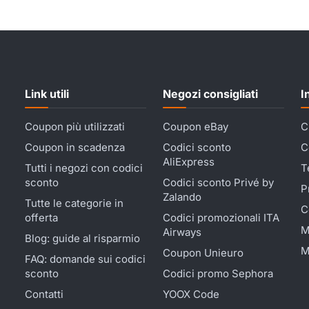
Link utili
Negozi consigliati
I
Coupon più utilizzati
Coupon eBay
C
Coupon in scadenza
Codici sconto
C
AliExpress
Tutti i negozi con codici
T
sconto
Codici sconto Privé by
P
Zalando
Tutte le categorie in
C
offerta
Codici promozionali ITA
M
Airways
Blog: guide al risparmio
M
Coupon Unieuro
FAQ: domande sui codici
sconto
Codici promo Sephora
Contatti
YOOX Code