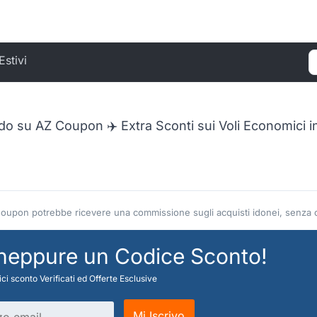
Estivi
C
do su AZ Coupon ✈️ Extra Sconti sui Voli Economici
Coupon potrebbe ricevere una commissione sugli acquisti idonei, senza co
 neppure un Codice Sconto!
ci sconto Verificati ed Offerte Esclusive
Mi Iscrivo