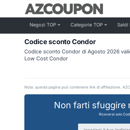
Negozi TOP
Categorie TOP
Saldi 
Codice sconto Condor
Codice sconto Condor di Agosto 2026 vali
Low Cost Condor
Nota: questa pagina può contenere link di affiliazione. AZ
Non farti sfuggire
Riceverai solo Codi
Indirizzo email