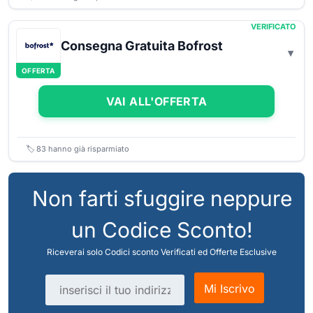
VERIFICATO
Consegna Gratuita Bofrost
OFFERTA
VAI ALL'OFFERTA
🏷️
83
hanno già risparmiato
Non farti sfuggire neppure
un Codice Sconto!
Riceverai solo Codici sconto Verificati ed Offerte Esclusive
Indirizzo email
Mi Iscrivo