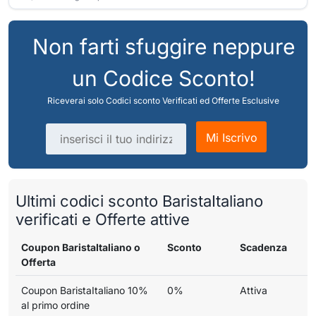
Non farti sfuggire neppure
un Codice Sconto!
Riceverai solo Codici sconto Verificati ed Offerte Esclusive
Indirizzo email
Mi Iscrivo
Ultimi codici sconto BaristaItaliano
verificati e Offerte attive
Coupon BaristaItaliano o
Sconto
Scadenza
Offerta
Coupon BaristaItaliano 10%
0%
Attiva
al primo ordine