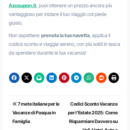
Azcoupon.it
, puoi ottenere un prezzo ancora più
vantaggioso per iniziare il tuo viaggio col piede
giusto.
Non aspettare:
prenota la tua navetta
, applica il
codice sconto e viaggia sereno, con più soldi in tasca
da spendere durante la tua vacanza!
Navigazione
7 mete italiane per le
Codici Sconto Vacanze
articoli
Vacanze di Pasqua in
per l’Estate 2025: Come
Famiglia
Risparmiare Davvero su
Voli, Hotel, Auto e