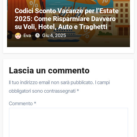
Codici Sconto Vacanze per l’Estate
2025: Come Risparmiare Davvero
su Voli, Hotel, Auto e Traghetti
Eva
Giu 4, 2025
Lascia un commento
Il tuo indirizzo email non sarà pubblicato.
I campi
obbligatori sono contrassegnati
*
Commento
*