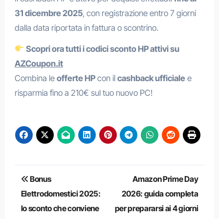
31 dicembre 2025
, con registrazione entro 7 giorni
dalla data riportata in fattura o scontrino.
Scopri ora tutti i codici sconto HP attivi su
AZCoupon.it
Combina le
offerte HP
con il
cashback ufficiale
e
risparmia fino a 210€ sul tuo nuovo PC!
Navigazione
Bonus
Amazon Prime Day
articoli
Elettrodomestici 2025:
2026: guida completa
lo sconto che conviene
per prepararsi ai 4 giorni