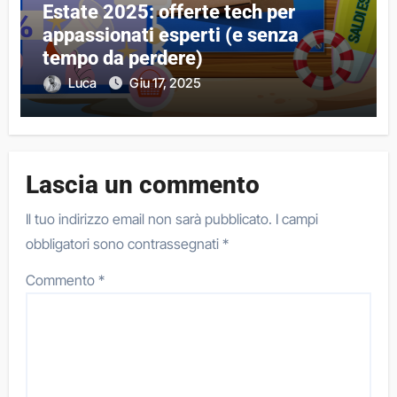
Estate 2025: offerte tech per
appassionati esperti (e senza
tempo da perdere)
Luca
Giu 17, 2025
Lascia un commento
Il tuo indirizzo email non sarà pubblicato.
I campi
obbligatori sono contrassegnati
*
Commento
*