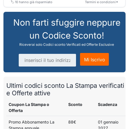
🏷️
10
hanno già risparmiato
Termini e condizioni
▼
Non farti sfuggire neppure
un Codice Sconto!
Riceverai solo Codici sconto Verificati ed Offerte Esclusive
Indirizzo email
Mi Iscrivo
Ultimi codici sconto La Stampa verificati
e Offerte attive
Coupon La Stampa o
Sconto
Scadenza
Offerta
Promo Abbonamento La
88€
01 gennaio
Stampa annuale
2027