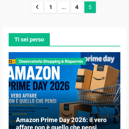
Paginazione
1
…
4
5
degli
articoli
Ti sei perso
Osservatorio Shopping & Risparmio
Amazon Prime Day 2026: il vero
affare non è quello che pensi