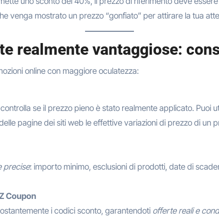
ette uno sconto del 40%, il prezzo di riferimento deve essere 
e venga mostrato un prezzo “gonfiato” per attirare la tua att
e realmente vantaggiose: consi
promozioni online con maggiore oculatezza:
ontrolla se il prezzo pieno è stato realmente applicato. Puoi u
delle pagine dei siti web le effettive variazioni di prezzo di u
e precise
: importo minimo, esclusioni di prodotti, date di scad
 AZ Coupon
ostantemente i codici sconto, garantendoti
offerte reali e cond