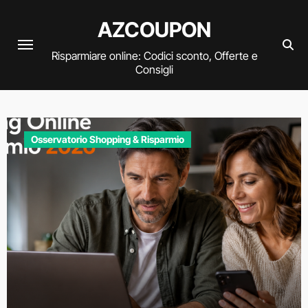
Vai
AZCOUPON
al
contenuto
Risparmiare online: Codici sconto, Offerte e
Consigli
Guide al Risparmio
Libri scolastici 2026/2027: come