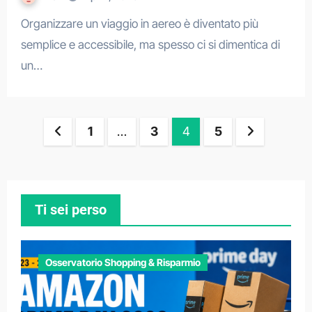
Organizzare un viaggio in aereo è diventato più
semplice e accessibile, ma spesso ci si dimentica di
un…
Paginazione
1
…
3
4
5
degli
articoli
Ti sei perso
Osservatorio Shopping & Risparmio