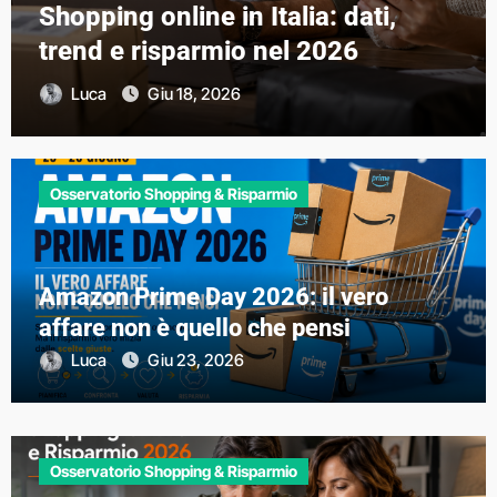
risparmiare davvero senza
impazzire tra liste, prenotazioni e
libri esauriti
Eva
Giu 16, 2026
Osservatorio Shopping & Risparmio
Amazon Prime Day 2026: il vero
affare non è quello che pensi
Luca
Giu 23, 2026
Osservatorio Shopping & Risparmio