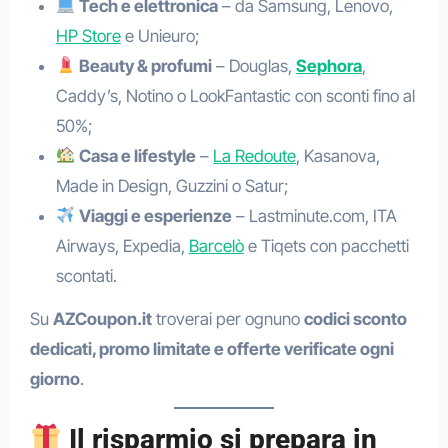
Tech e elettronica
– da Samsung, Lenovo,
HP Store
e Unieuro;
Beauty & profumi
– Douglas,
Sephora
,
Caddy’s, Notino o LookFantastic con sconti fino al
50%;
Casa e lifestyle
–
La Redoute
, Kasanova,
Made in Design, Guzzini o Satur;
Viaggi e esperienze
– Lastminute.com, ITA
Airways, Expedia,
Barcelò
e Tiqets con pacchetti
scontati.
Su
AZCoupon.it
troverai per ognuno
codici sconto
dedicati, promo limitate e offerte verificate ogni
giorno
.
Il risparmio si prepara in