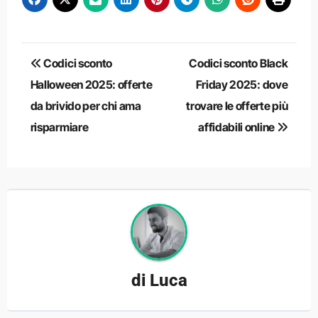
Navigazione
Codici sconto
Codici sconto Black
articoli
Halloween 2025: offerte
Friday 2025: dove
da brivido per chi ama
trovare le offerte più
risparmiare
affidabili online
di
Luca