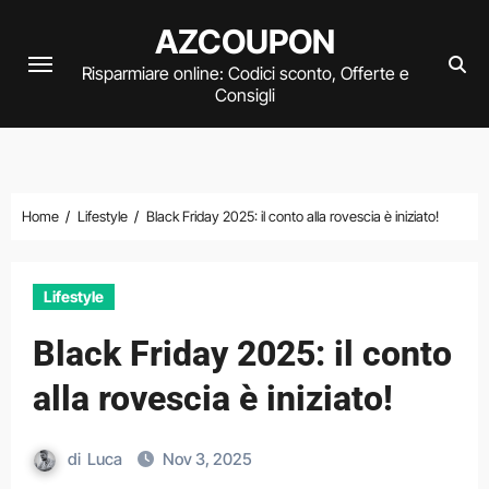
Vai
AZCOUPON
al
Risparmiare online: Codici sconto, Offerte e
contenuto
Consigli
Home
Lifestyle
Black Friday 2025: il conto alla rovescia è iniziato!
Lifestyle
Black Friday 2025: il conto
alla rovescia è iniziato!
di
Luca
Nov 3, 2025