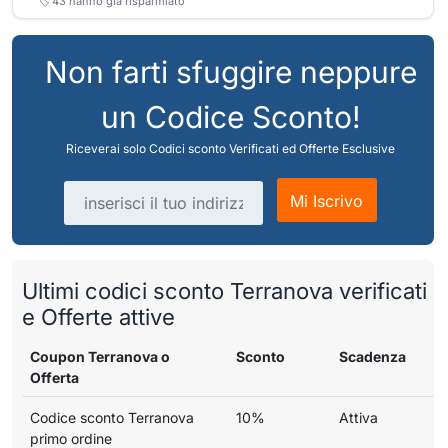
🏷️
43
hanno già risparmiato
Non farti sfuggire neppure
un Codice Sconto!
Riceverai solo Codici sconto Verificati ed Offerte Esclusive
Indirizzo email
Mi Iscrivo
Ultimi codici sconto Terranova verificati
e Offerte attive
Coupon Terranova o
Sconto
Scadenza
Offerta
Codice sconto Terranova
10%
Attiva
primo ordine