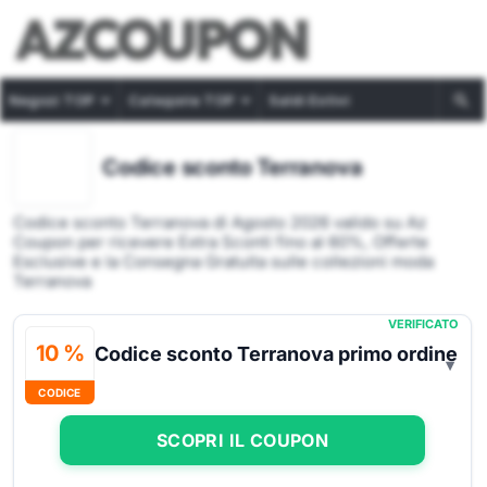
Negozi TOP
Categorie TOP
Saldi Estivi
Codice sconto Terranova
Codice sconto Terranova di Agosto 2026 valido su Az
Coupon per ricevere Extra Sconti fino al 60%, Offerte
Esclusive e la Consegna Gratuita sulle collezioni moda
Terranova
VERIFICATO
10 %
Codice sconto Terranova primo ordine
CODICE
SCOPRI IL COUPON