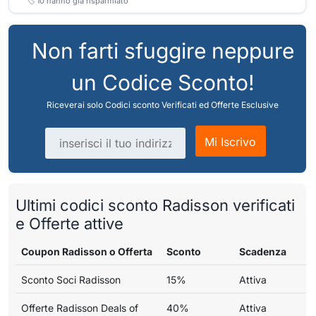
🏷️
10
hanno già risparmiato
Non farti sfuggire neppure
un Codice Sconto!
Riceverai solo Codici sconto Verificati ed Offerte Esclusive
Indirizzo email
Mi Iscrivo
Ultimi codici sconto Radisson verificati
e Offerte attive
Coupon Radisson o Offerta
Sconto
Scadenza
Sconto Soci Radisson
15%
Attiva
Offerte Radisson Deals of
40%
Attiva