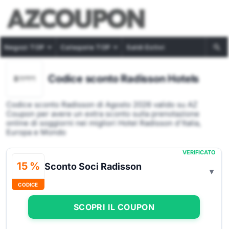
Negozi TOP
Categorie TOP
Saldi Estivi
Codice sconto Radisson Hotels
Codice sconto Radisson di Agosto 2026 valido su AZ
Coupon per avere un extra sconto sulla prenotazione
online di soggiorni nei migliori Hotel Radisson d'Italia,
Europa e Mondo
VERIFICATO
15 %
Sconto Soci Radisson
CODICE
SCOPRI IL COUPON