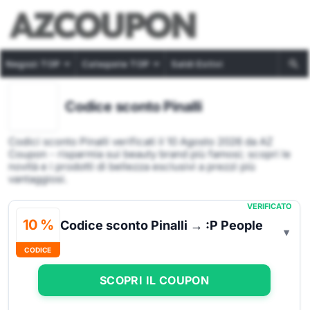
Negozi TOP
Categorie TOP
Saldi Estivi
Codice sconto Pinalli
Codici sconto Pinalli verificati il 10 Agosto 2026 da AZ
Coupon - risparmia sui beauty brand più famosi; scopri le
novità e i prodotti di bellezza esclusivi a prezzi più
vantaggiosi.
VERIFICATO
10 %
Codice sconto Pinalli → :P People
CODICE
SCOPRI IL COUPON