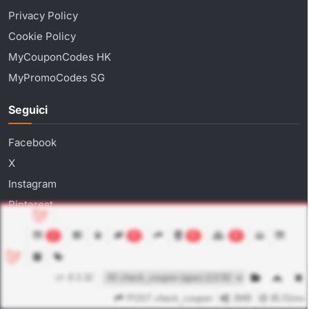
Privacy Policy
Cookie Policy
MyCouponCodes HK
MyPromoCodes SG
Seguici
Facebook
X
Instagram
Pinterest
1
0
8
6
Saldi
Prime Day
8.3.32
Come usare un codice sconto
POST check_coupon
3MB
95.01ms