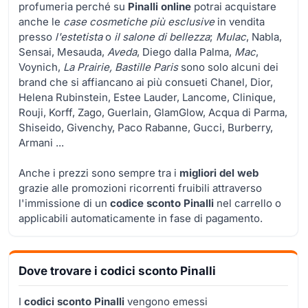
profumeria perché su
Pinalli online
potrai acquistare
anche le
case cosmetiche più esclusive
in vendita
presso
l'estetista
o
il salone di bellezza
;
Mulac
, Nabla,
Sensai, Mesauda,
Aveda
, Diego dalla Palma,
Mac
,
Voynich,
La Prairie, Bastille Paris
sono solo alcuni dei
brand che si affiancano ai più consueti Chanel, Dior,
Helena Rubinstein, Estee Lauder, Lancome, Clinique,
Rouji, Korff, Zago, Guerlain, GlamGlow, Acqua di Parma,
Shiseido, Givenchy, Paco Rabanne, Gucci, Burberry,
Armani ...
Anche i prezzi sono sempre tra i
migliori del web
grazie alle promozioni ricorrenti fruibili attraverso
l'immissione di un
codice sconto Pinalli
nel carrello o
applicabili automaticamente in fase di pagamento.
Dove trovare i codici sconto Pinalli
I
codici sconto Pinalli
vengono emessi