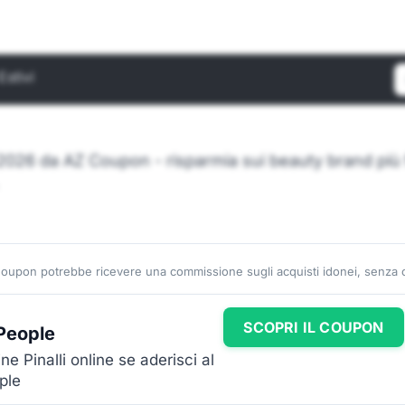
Estivi
C
o 2026 da AZ Coupon - risparmia sui beauty brand più f
Coupon potrebbe ricevere una commissione sugli acquisti idonei, senza co
SCOPRI IL COUPON
 People
e Pinalli online se aderisci al
ple