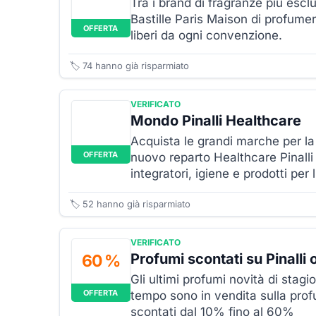
Tra i brand di fragranze più esclu
Bastille Paris Maison di profumeri
OFFERTA
liberi da ogni convenzione.
🏷️
74
hanno già risparmiato
VERIFICATO
Mondo Pinalli Healthcare
Acquista le grandi marche per la 
OFFERTA
nuovo reparto Healthcare Pinall
integratori, igiene e prodotti per l
🏷️
52
hanno già risparmiato
VERIFICATO
Profumi scontati su Pinalli 
60 %
Gli ultimi profumi novità di stagi
OFFERTA
tempo sono in vendita sulla profu
scontati dal 10% fino al 60%