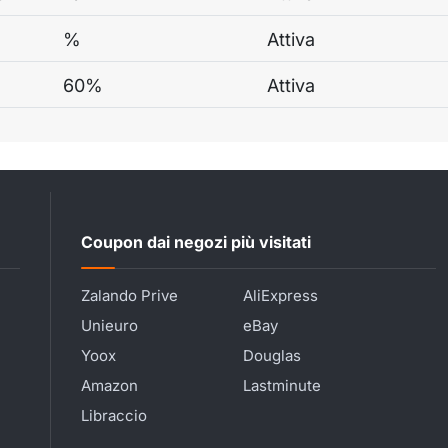
%
Attiva
60%
Attiva
Coupon dai negozi più visitati
Zalando Prive
AliExpress
Unieuro
eBay
Yoox
Douglas
Amazon
Lastminute
Libraccio