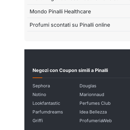
Mondo Pinalli Healthcare
Profumi scontati su Pinalli online
Negozi con Coupon simili a Pinalli
Sephora
Douglas
Notino
Marionnaud
Lookfantastic
Perfumes Club
Parfumdreams
Idea Bellezza
Griffi
ProfumeriaWeb