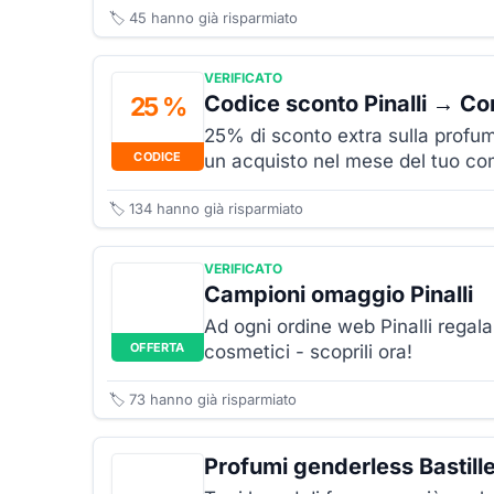
🏷️
45
hanno già risparmiato
VERIFICATO
Codice sconto Pinalli → C
25 %
25% di sconto extra sulla profumer
CODICE
un acquisto nel mese del tuo c
🏷️
134
hanno già risparmiato
VERIFICATO
Campioni omaggio Pinalli
Ad ogni ordine web Pinalli regala
OFFERTA
cosmetici - scoprili ora!
🏷️
73
hanno già risparmiato
Profumi genderless Bastille 