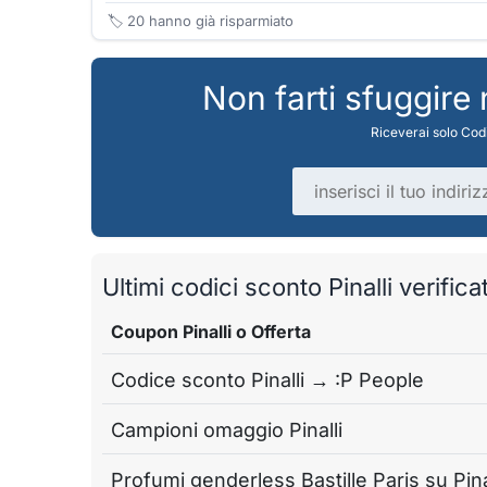
🏷️
20
hanno già risparmiato
Non farti sfuggire
Riceverai solo Codi
Indirizzo email
Ultimi codici sconto Pinalli verificat
Coupon Pinalli o Offerta
Codice sconto Pinalli → :P People
Campioni omaggio Pinalli
Profumi genderless Bastille Paris su Pina