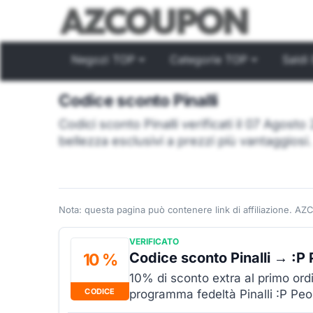
Negozi TOP
Categorie TOP
Saldi 
Codice sconto Pinalli
Codici sconto Pinalli verificati il 07 Agost
bellezza esclusivi a prezzi più vantaggiosi.
Nota: questa pagina può contenere link di affiliazione. AZ
VERIFICATO
Codice sconto Pinalli → :P
10 %
10% di sconto extra al primo ordin
CODICE
programma fedeltà Pinalli :P Peo