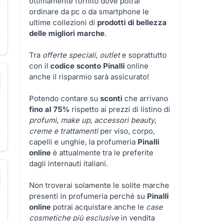
ottimamente fornito dove potrai
ordinare da pc o da smartphone le
ultime collezioni di
prodotti di bellezza
delle migliori marche
.
Tra
offerte speciali
,
outlet
e soprattutto
con il
codice sconto Pinalli
online
anche il risparmio sarà assicurato!
Potendo contare su
sconti
che arrivano
fino al 75%
rispetto ai prezzi di listino di
profumi
,
make up
,
accessori beauty
,
creme e trattamenti
per viso, corpo,
capelli e unghie, la profumeria
Pinalli
online
è attualmente tra le preferite
dagli internauti italiani.
Non troverai solamente le solite marche
presenti in profumeria perché su
Pinalli
online
potrai acquistare anche le
case
cosmetiche più esclusive
in vendita