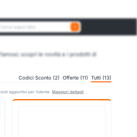
erca un negozio attivo
amosi; scopri le novità e i prodotti di
Codici Sconto (2)
Offerte (11)
Tutti (13)
sti aggiuntivi per l’utente.
Maggiori dettagli
.