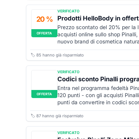
VERIFICATO
Prodotti HelloBody in offert
20 %
Prezzo scontato del 20% per la 
OFFERTA
acquisti online sullo shop Pinalli
nuovo brand di cosmetica natura
🏷️
85
hanno già risparmiato
VERIFICATO
Codici sconto Pinalli prog
Entra nel programma fedeltà Pina
OFFERTA
120 punti - con gli acquisti Pinal
punti da convertire in codici scon
🏷️
87
hanno già risparmiato
VERIFICATO