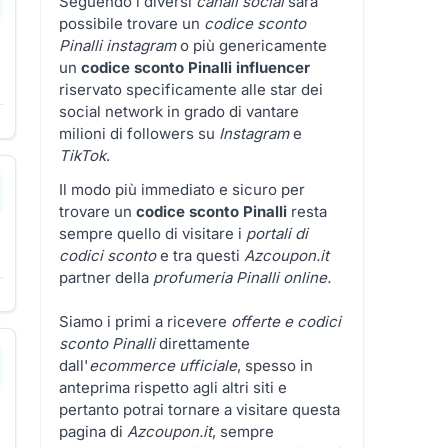
Seguendo i diversi
canali social
sarà
possibile trovare un
codice sconto
Pinalli instagram
o più genericamente
un
codice sconto Pinalli influencer
riservato specificamente alle star dei
social network in grado di vantare
milioni di followers su
Instagram
e
TikTok
.
Il modo più immediato e sicuro per
trovare un
codice sconto Pinalli
resta
sempre quello di visitare i
portali di
codici sconto
e tra questi
Azcoupon.it
partner della
profumeria Pinalli online.
Siamo i primi a ricevere
offerte e codici
sconto Pinalli
direttamente
dall'
ecommerce ufficiale
, spesso in
anteprima rispetto agli altri siti e
pertanto potrai tornare a visitare questa
pagina di
Azcoupon.it
, sempre