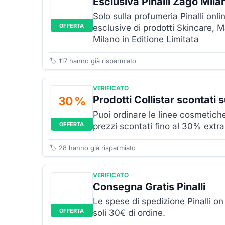
Esclusiva Pinalli Zago Mila
Solo sulla profumeria Pinalli onli
OFFERTA
esclusive di prodotti Skincare
Milano in Editione Limitata
🏷️
117
hanno già risparmiato
VERIFICATO
Prodotti Collistar scontati s
30 %
Puoi ordinare le linee cosmetiche
OFFERTA
prezzi scontati fino al 30% extra 
🏷️
28
hanno già risparmiato
VERIFICATO
Consegna Gratis Pinalli
Le spese di spedizione Pinalli on 
OFFERTA
soli 30€ di ordine.