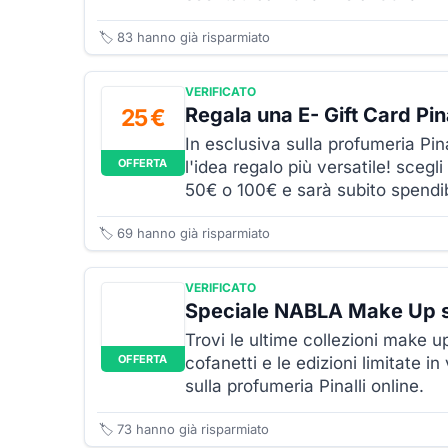
🏷️
83
hanno già risparmiato
VERIFICATO
Regala una E- Gift Card Pina
25 €
In esclusiva sulla profumeria Pina
OFFERTA
l'idea regalo più versatile! scegli
50€ o 100€ e sarà subito spendibi
🏷️
69
hanno già risparmiato
VERIFICATO
Speciale NABLA Make Up su
Trovi le ultime collezioni make u
OFFERTA
cofanetti e le edizioni limitate i
sulla profumeria Pinalli online.
🏷️
73
hanno già risparmiato