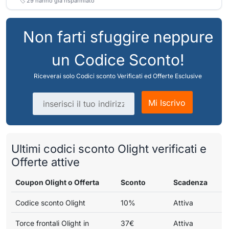
🏷️
29
hanno già risparmiato
Non farti sfuggire neppure
un Codice Sconto!
Riceverai solo Codici sconto Verificati ed Offerte Esclusive
Indirizzo email
Mi Iscrivo
Ultimi codici sconto Olight verificati e
Offerte attive
Coupon Olight o Offerta
Sconto
Scadenza
Codice sconto Olight
10%
Attiva
Torce frontali Olight in
37€
Attiva