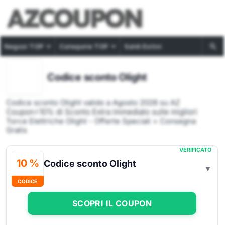
Negozi TOP
Categorie TOP
Saldi Estivi
Codice sconto Olight
Codice sconto Olight valido a Agosto 2026 su AZ
Coupon⚡10% di Sconto Extra immediato sulle migliori
Torce Elettriche Olight - Offerte Speciali + Consegna
Gratis
VERIFICATO
10 %
Codice sconto Olight
CODICE
SCOPRI IL COUPON