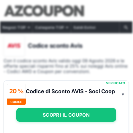
Negozi TOP
Categorie TOP
Saldi Estivi
Codice sconto Avis
Con il codice sconto Avis valido oggi 09 Agosto 2026 e le
offerte speciali risparmi fino al 25% sui noleggi Avis online
- Codici AWD e Coupon per convenzioni.
VERIFICATO
20 %
Codice di Sconto AVIS - Soci Coop
CODICE
SCOPRI IL COUPON