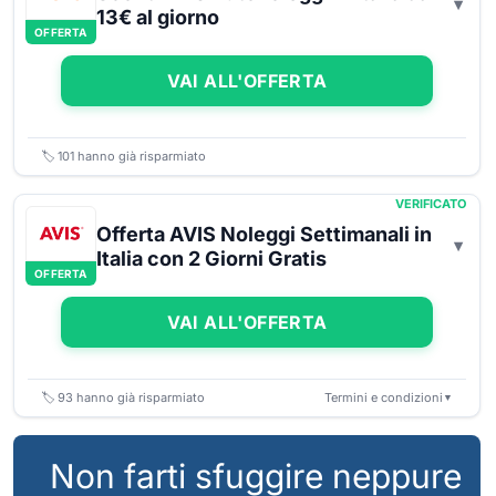
13€ al giorno
OFFERTA
VAI ALL'OFFERTA
🏷️
101
hanno già risparmiato
VERIFICATO
Offerta AVIS Noleggi Settimanali in
Italia con 2 Giorni Gratis
OFFERTA
VAI ALL'OFFERTA
🏷️
93
hanno già risparmiato
Termini e condizioni
▼
Non farti sfuggire neppure