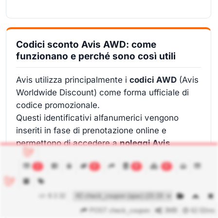
Codici sconto Avis AWD: come
funzionano e perché sono così utili
Avis utilizza principalmente i
codici AWD
(Avis
Worldwide Discount) come forma ufficiale di
codice promozionale.
Questi identificativi alfanumerici vengono
inseriti in fase di prenotazione online e
permettono di accedere a
noleggi Avis
scontati
, condizioni agevolate, upgrade di
1
0
8
6
categoria o servizi inclusi.
Un codice sconto Avis AWD può essere
8.3.32
collegato a:
POST check_coupon
3MB
62.02ms