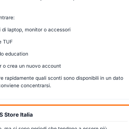
ntrare:
 di laptop, monitor o accessori
 e TUF
do education
tter o crea un nuovo account
e rapidamente quali sconti sono disponibili in un dato
conviene concentrarsi.
Store Italia
o, ma ci sono periodi che tendono a essere più