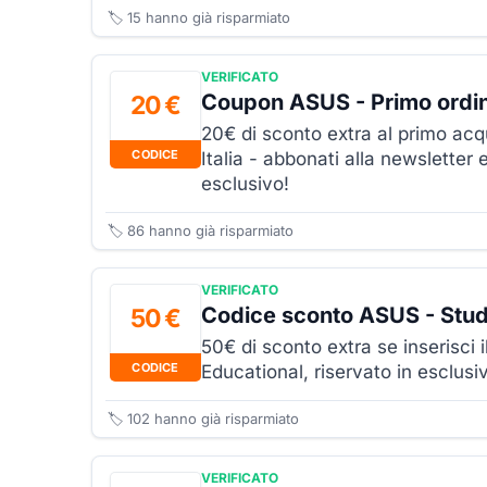
🏷️
15
hanno già risparmiato
VERIFICATO
Coupon ASUS - Primo ordi
20 €
20€ di sconto extra al primo acq
CODICE
Italia - abbonati alla newsletter 
esclusivo!
🏷️
86
hanno già risparmiato
VERIFICATO
Codice sconto ASUS - Stud
50 €
50€ di sconto extra se inserisci
CODICE
Educational, riservato in esclusi
🏷️
102
hanno già risparmiato
VERIFICATO