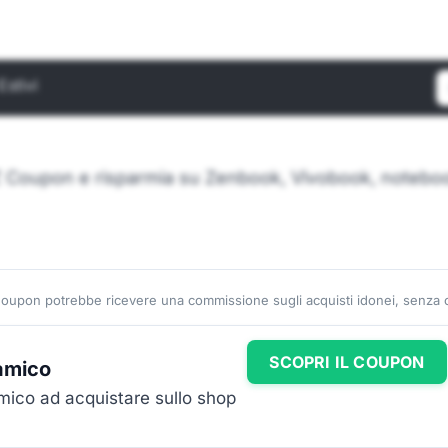
Estivi
C
AZ Coupon e risparmia su Zenbook, Vivobook, noteb
Coupon potrebbe ricevere una commissione sugli acquisti idonei, senza co
SCOPRI IL COUPON
amico
amico ad acquistare sullo shop