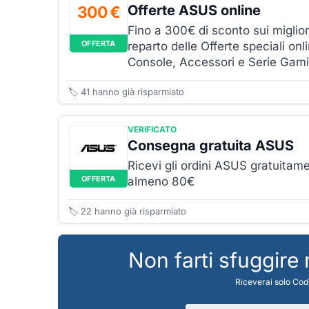
Offerte ASUS online
300 €
Fino a 300€ di sconto sui miglior
OFFERTA
reparto delle Offerte speciali on
Console, Accessori e Serie Ga
🏷️
41
hanno già risparmiato
VERIFICATO
Consegna gratuita ASUS
Ricevi gli ordini ASUS gratuitam
OFFERTA
almeno 80€
🏷️
22
hanno già risparmiato
Non farti sfuggire
Riceverai solo Codi