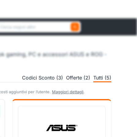
erca un negozio attivo
ook gaming, PC e accessori ASUS e ROG -
Codici Sconto (3)
Offerte (2)
Tutti (5)
sti aggiuntivi per l’utente.
Maggiori dettagli
.