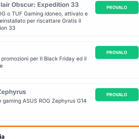
ir Obscur: Expedition 33
PROVALO
OG o TUF Gaming idoneo, attivalo e
installato per riscattare Gratis il
ion 33
PROVALO
promozioni per Il Black Friday ed il
e
Zephyrus
PROVALO
tile gaming ASUS ROG Zephyrus G14
ia