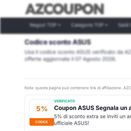
Negozi TOP
Categorie TOP
Saldi 
Codice sconto ASUS
Usa il codice sconto ASUS verificato da 
offerte aggiornate il 07 Agosto 2026.
Nota: questa pagina può contenere link di affiliazione. AZ
VERIFICATO
Coupon ASUS Segnala un 
5 %
5% di sconto extra se inviti un 
CODICE
ufficiale ASUS!